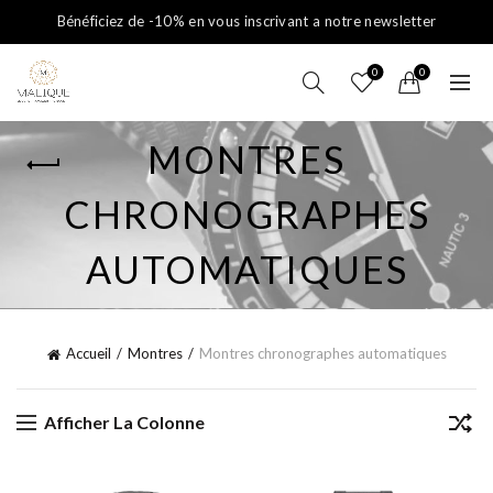
Bénéficiez de -10% en vous inscrivant a notre newsletter
0
0
MONTRES
CHRONOGRAPHES
AUTOMATIQUES
Accueil
Montres
Montres chronographes automatiques
Afficher La Colonne